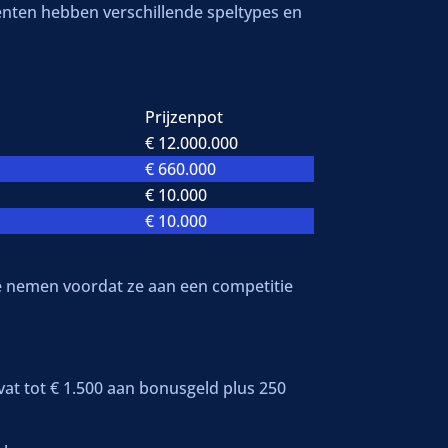
enten hebben verschillende speltypes en
Prijzenpot
€ 12.000.000
€ 660.000
€ 10.000
€ 10.000
te nemen voordat ze aan een competitie
vat tot € 1.500 aan bonusgeld plus 250