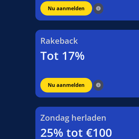
Nu aanmelden
Rakeback
Tot 17%
Nu aanmelden
Zondag herladen
25% tot €100