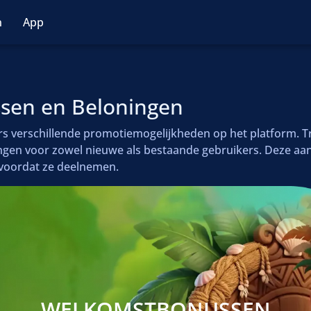
n
App
ssen en Beloningen
s verschillende promotiemogelijkheden op het platform. Tr
en voor zowel nieuwe als bestaande gebruikers. Deze aan
voordat ze deelnemen.
WELKOMSTBONUSSEN