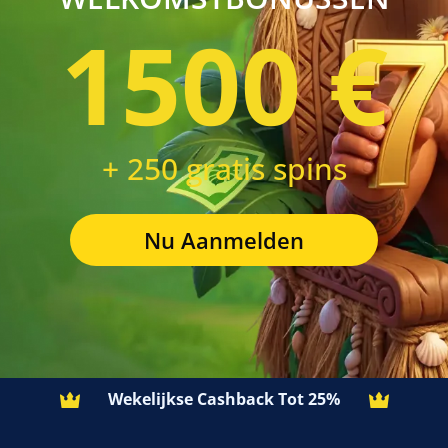
1500 €
+ 250 gratis spins
Nu Aanmelden
Wekelijkse Cashback Tot 25%