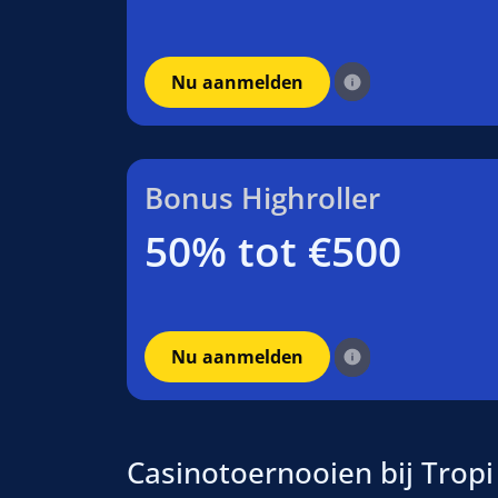
Nu aanmelden
Bonus Highroller
50% tot €500
Nu aanmelden
Casinotoernooien bij Tropi