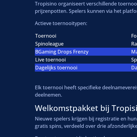
Tropisino organiseert verschillende toerno
prijzenpotten. Spelers kunnen via het platf
Actieve toernooitypen:
Toernooi
Fo
Spinoleague
Ra
BGaming Drops Frenzy
Ma
Live toernooi
Sp
Dagelijks toernooi
Da
Elk toernooi heeft specifieke deelnamevere
deelnemen.
Welkomstpakket bij Tropis
Nieuwe spelers krijgen bij registratie en h
gratis spins, verdeeld over drie afzonderlijk